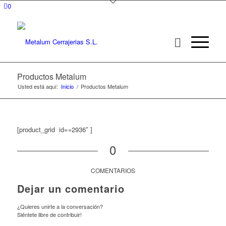
0
Productos Metalum
Usted está aquí:
Inicio
/
Productos Metalum
[product_grid id=»2936″ ]
0
COMENTARIOS
Dejar un comentario
¿Quieres unirte a la conversación?
Siéntete libre de contribuir!