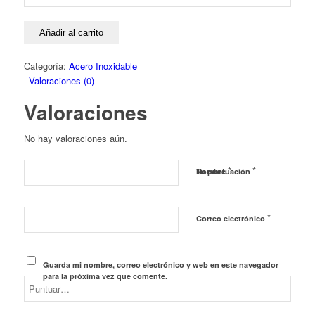
Añadir al carrito
Categoría:
Acero Inoxidable
Valoraciones (0)
Valoraciones
No hay valoraciones aún.
*
*
Nombre
Tu puntuación
*
Correo electrónico
Guarda mi nombre, correo electrónico y web en este navegador
para la próxima vez que comente.