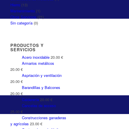
Hierro
(13)
Mantenimiento
(1)
Otros Servicios
(21)
Sin categoría
(0)
PRODUCTOS Y
SERVICIOS
Acero inoxidable
20.00
€
Armarios metálicos
20.00
€
Aspriación y ventilación
20.00
€
Barandillas y Balcones
20.00
€
Calderería
20.00
€
Cancelas de acceso
25.00
€
Construcciones ganaderas
y agrícolas
23.00
€