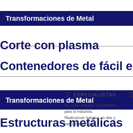
Transformaciones de Metal
Corte con plasma
Contenedores de fácil e
ESPECIALISTAS
Transformaciones de Metal
En corte, plegado y soldadura
para la industria.
Realizamos trabajos en dos y
Estructuras metálicas
tres dimensiones