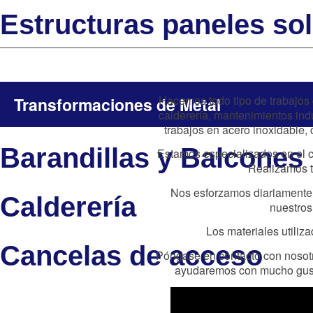
Estructuras paneles so
Hacemos todo tipo de trabajos d
Transformaciones de Metal
calderería, mantenimientos indu
trabajos en acero inoxidable, 
Barandillas y Balcones
Estamos especializados en el co
Realizamos t
Nos esforzamos diariamente p
Calderería
nuestros 
Los materiales utiliza
Cancelas de acceso
Póngase en contacto con nosotr
ayudaremos con mucho gusto