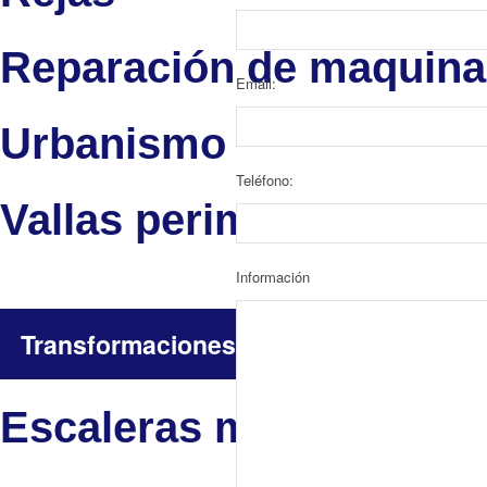
Reparación de maquina
Email:
Urbanismo
Teléfono:
Vallas perimetrales
Información
Transformaciones de Metal
Escaleras metálicas