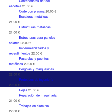
Contenedores de fácil
escotaje
21.00
€
Corte con plasma
20.00
€
Escaleras metálicas
21.00
€
Estructuras metálicas
21.00
€
Estructuras para paneles
solares
22.00
€
Impermeabilizados y
revestimientos
22.00
€
Pasarelas y puentes
metálicos
20.00
€
Pérgolas y marquesinas
22.00
€
Prototipos de ingeniería
20.00
€
Rejas
21.00
€
Reparación de maquinaria
21.00
€
Trabajos en aluminio
22.00
€